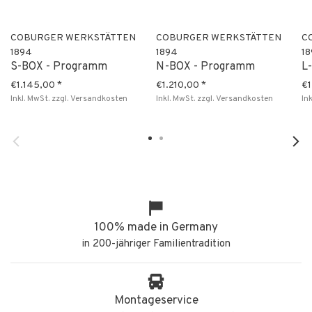
COBURGER WERKSTÄTTEN
COBURGER WERKSTÄTTEN
C
1894
1894
1
S-BOX - Programm
N-BOX - Programm
L
€1.145,00
*
€1.210,00
*
€1
Inkl. MwSt.
zzgl.
Versandkosten
Inkl. MwSt.
zzgl.
Versandkosten
In
100% made in Germany
in 200-jähriger Familientradition
Montageservice