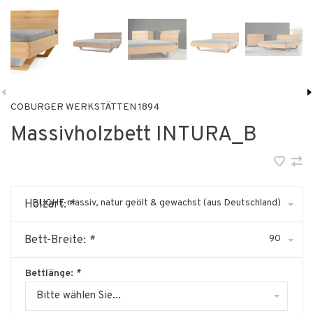
COBURGER WERKSTÄTTEN 1894
Massivholzbett INTURA_B
BUCHE massiv, natur geölt & gewachst (aus Deutschland)
Holzart:
*
90
Bett-Breite:
*
Bettlänge:
*
Bitte wählen Sie...