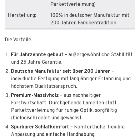
Parkettverleimung)
Herstellung:
100% in deutscher Manufaktur mit
200 Jahren Familientradition
Holzarten:
Buche, Kernbuche, Eiche,
Die Vorteile:
Kirschbaum, Nussbaum
Oberflächen:
geölt u. gewachst oder lackiert
Für Jahrzehnte gebaut
– außergewöhnliche Stabilität
und 25 Jahre Garantie.
Komforthöhe:
ja
Deutsche Manufaktur seit über 200 Jahren
–
Rahmenhöhe:
44 cm
individuelle Fertigung mit langjähriger Erfahrung und
Einlegetiefe:
bis 18 cm, mehrstufig
höchstem Qualitätsanspruch.
höhenverstellbar
Premium-Massivholz
– aus nachhaltiger
Forstwirtschaft. Durchgehende Lamellen statt
Sondermaße:
möglich
Parkettverleimung für ruhige Optik, sorgfältig
Zerlegbar:
vollständig
(biologisch) geölt und gewachst.
Garantie:
25 Jahre auf Konstruktion und
Spürbarer Schlafkomfort
– Komforthöhe, flexible
Stabiliät
Anpassung und einfache Handhabung.