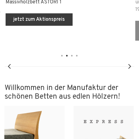
Massivholzbett ASTORI 1
u
1
-
jetzt zum Aktionspreis
Willkommen in der Manufaktur der
schönen Betten aus edlen Hölzern!