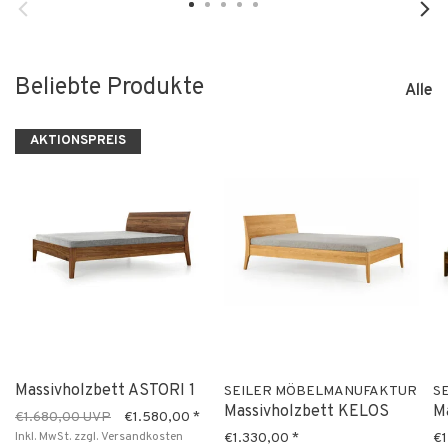
Beliebte Produkte
Alle
AKTIONSPREIS
Massivholzbett ASTORI 1
SEILER MÖBELMANUFAKTUR
S
Massivholzbett KELOS
M
€1.680,00 UVP
€1.580,00
*
Inkl. MwSt.
zzgl.
Versandkosten
€1.330,00
*
€1