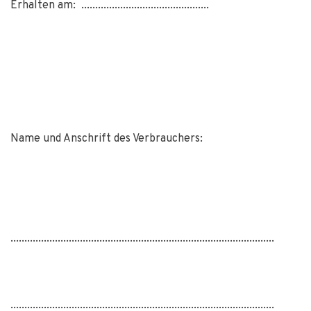
Erhalten am: ..............................................
Name und Anschrift des Verbrauchers:
...............................................................................................
...............................................................................................