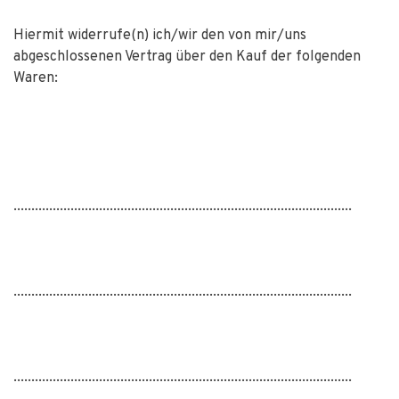
Hiermit widerrufe(n) ich/wir den von mir/uns
abgeschlossenen Vertrag über den Kauf der folgenden
Waren:
...............................................................................................
...............................................................................................
...............................................................................................