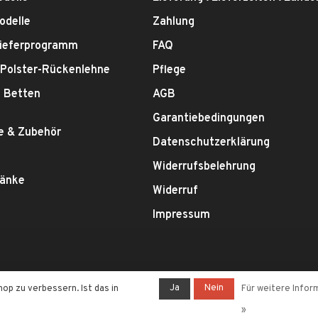
odelle
Zahlung
ieferprogramm
FAQ
 Polster-Rückenlehne
Pflege
 Betten
AGB
Garantiebedingungen
e & Zubehör
Datenschutzerklärung
Widerrufsbelehrung
ränke
Widerruf
Impressum
Ja
Nein
p zu verbessern. Ist das in
Für weitere Infor
tspeed
- Theme by
Huysmans.me
»