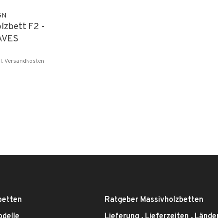
GN
lzbett F2 -
VES
l.
Versandkosten
betten
Ratgeber Massivholzbetten
odelle
Lieferung . Lieferzeiten . Lände