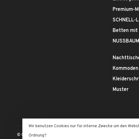
Premium-M
SCHNELL-L
Betten mit
NUSSBAUM
Nachttisch
Kommoden
Kleidersch
Muster
Wir benutzen Cookies nur für interne Zwecke um den Websho
© Copyright 2026 SEILER MÖBELMANUFAKTUR
- Powered by
Ligh
Ordnung?