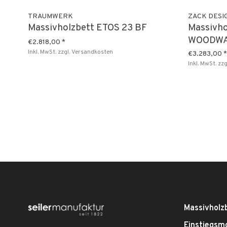
TRAUMWERK
ZACK DESI
Massivholzbett ETOS 23 BF
Massivho
WOODWA
€2.818,00
*
Inkl. MwSt.
zzgl.
Versandkosten
€3.283,00
*
Inkl. MwSt.
zzg
Massivholz
Einstiegsm