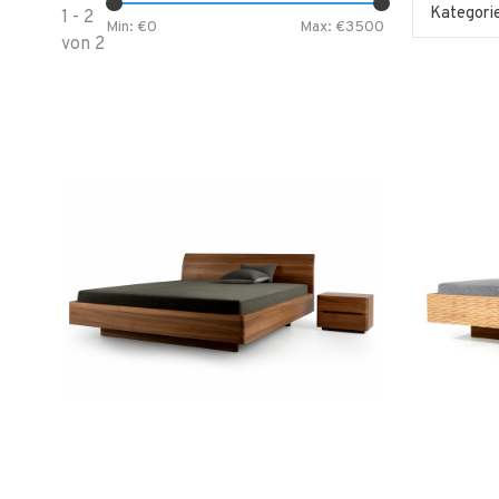
Kategori
1 - 2
Min: €
0
Max: €
3500
von 2