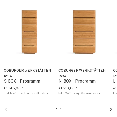
COBURGER WERKSTÄTTEN
COBURGER WERKSTÄTTEN
C
1894
1894
1
S-BOX - Programm
N-BOX - Programm
L
€1.145,00
*
€1.210,00
*
€1
Inkl. MwSt.
zzgl.
Versandkosten
Inkl. MwSt.
zzgl.
Versandkosten
In