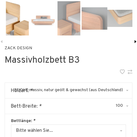
ZACK DESIGN
Massivholzbett B3
BUCHE massiv, natur geölt & gewachst (aus Deutschland)
Holzart:
*
100
Bett-Breite:
*
Bettlänge:
*
Bitte wählen Sie...