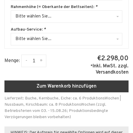
Rahmenhöhe (= Oberkante der Bettseiten):
*
Bitte wählen Sie...
Aufbau-Service:
*
Bitte wählen Sie...
€2.298,00
-
+
Menge:
Inkl. MwSt.
zzgl.
*
Versandkosten
Zum Warenkorb hinzufügen
Lieferzeit: Buche, Kernbuche, Eiche: ca. 6 ProduktionsWochen |
Nussbaum, Kirschbaum: ca. 8 ProduktionsWochen (zzgl.
Betriebsferien vom 03. - 15.08.26; Produktionsbedingte
Verzögerungen bleiben vorbehalten)
HINWEIS: Der Aufpreis für gewählte Optionen wird auf dieser