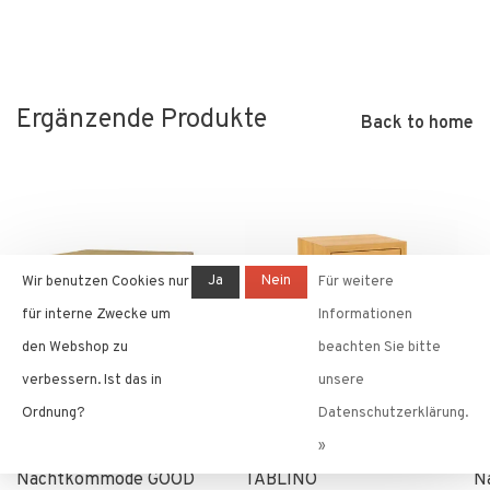
Ergänzende Produkte
Back to home
Ja
Nein
Wir benutzen Cookies nur
Für weitere
für interne Zwecke um
Informationen
den Webshop zu
beachten Sie bitte
verbessern. Ist das in
unsere
Ordnung?
Datenschutzerklärung.
»
SEILER MÖBELMANUFAKTUR
SEILER MÖBELMANUFAKTUR
S
Nachtkommode GOOD
TABLINO
N