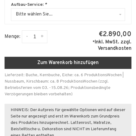
Aufbau-Service:
*
Bitte wählen Sie...
€2.890,00
-
+
Menge:
Inkl. MwSt.
zzgl.
*
Versandkosten
Zum Warenkorb hinzufügen
Lieferzeit: Buche, Kernbuche, Eiche: ca. 6 ProduktionsWochen |
Nussbaum, Kirschbaum: ca. 8 ProduktionsWochen (zzgl.
Betriebsferien vom 03. - 15.08.26; Produktionsbedingte
Verzögerungen bleiben vorbehalten)
HINWEIS: Der Aufpreis für gewählte Optionen wird auf dieser
Seite nur angezeigt und erst im Warenkorb zum Grundpreis
des Produktes hinzugerechnet. Lattenrost, Matratze,
Beistelltische u. Dekoration sind NICHT im Lieferumfang
eines Bettes enthalten.